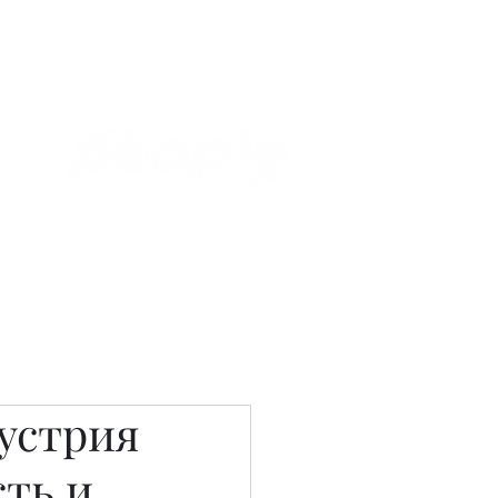
Связаться с нами
Фотостудия
устрия
сть и