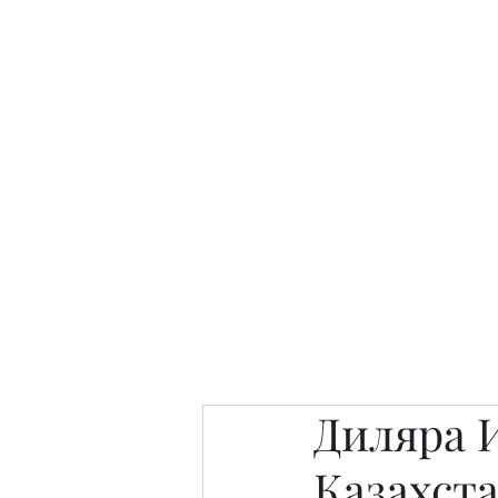
Интересно. Полезно. Модн
Главная
Публикации
People 
Диляра 
Казахста