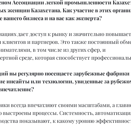
леном Ассоциации легкой промышленности Казахст
х женщин Казахстана. Как участие в этих органи
 вашего бизнеса и на вас как эксперта?
иациях дает доступ к рынку и значительно повышает
ы клиентов и партнеров. Это также постоянный обм
мателями, в том числе из других сфер, и 
ертной среде, которая способствует профессиональ
аций вы регулярно посещаете зарубежные фабрики 
ие инсайты или технологии, увиденные за рубежом
 впечатление?
ки всегда впечатляют своими масштабами, а главно
о выстроены процессы. Системность, автоматизация
водства показывают, к какому уровню эффективност