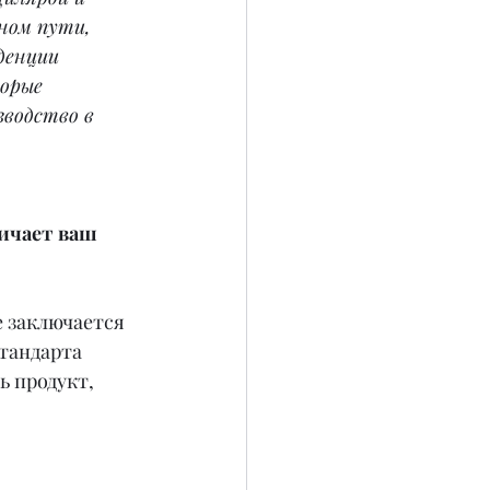
ном пути, 
денции 
орые 
водство в 
ичает ваш 
е заключается 
тандарта  
ь продукт, 