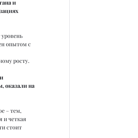
ана и 
зациях 
 уровень 
ен опытом с 
ному росту.
и 
, оказали на 
е – тем, 
 и четкая 
и стоит 