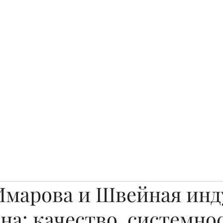
о.
Awards
TOP EXPERTS 2025
Архив журналов
Art Projects
Имарова и Швейная инд
на: качество, системно