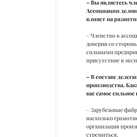
– Вы являетесь ч
Ассоциации деловы
влияет на развитие
– Членство в ассоц
доверия со сторон
сильными предприни
присутствие в эксп
– В составе делег
производства. Как
вас самое сильное
– Зарубежные фабри
насколько грамотн
организация произ
стремиться.