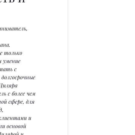
иниматель, 
ана.
 только  
и умение 
тать с 
 долгосрочные 
Диляра 
ь с более чем 
й сфере, для 
, 
клиентами и 
и основой 
Дилярой и 