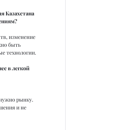
я Казахстана 
ениям?
тв, изменение 
но быть 
ые технологии.
ес в легкой 
 нужно рынку. 
шения и не 