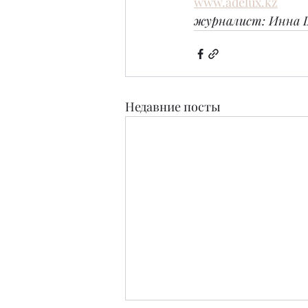
www.adelux.kz
журналист: Инна 
Недавние посты