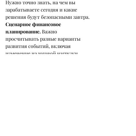
Нужно точно знать, на чем вы 
зарабатываете сегодня и какие 
решения будут безопасными завтра.
Сценарное финансовое 
планирование.
 Важно 
просчитывать разные варианты 
развития событий, включая 
изменение налоговой нагрузки.
Управление ликвидностью.
Необходимо понимать, что 
хаотичные потоки и кассовые 
разрывы без понимания их причин 
неизбежно приведут бизнес к краху.
Налоговая стратегия.
 Важно 
заранее определить, как изменения 
в законах повлияют на вашу бизнес-
модель, структуру расходов и темпы 
роста.
В ближайшие годы роль 