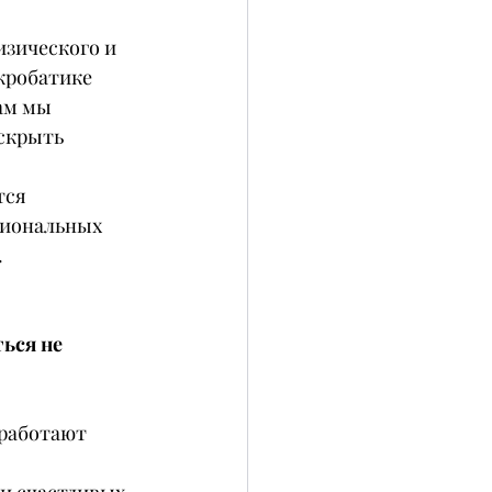
изического и 
кробатике 
ам мы 
скрыть 
тся 
сиональных 
.
ься не 
 работают 