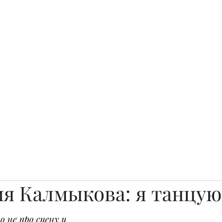
о.
Awards
TOP EXPERTS 2025
Архив журналов
Art Projects
я Калмыкова: я танцую
 не про сцену и 