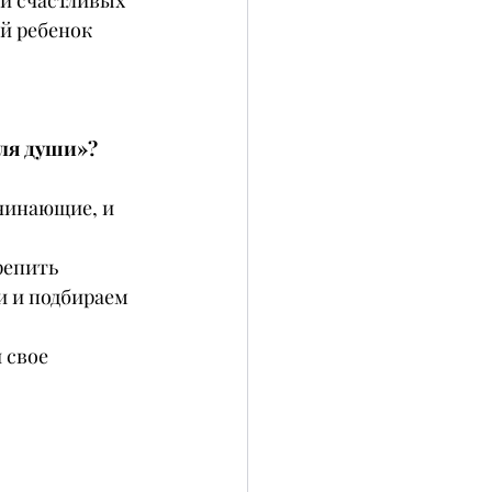
 и счастливых 
й ребенок 
для души»?
чинающие, и 
репить 
и и подбираем 
 свое 