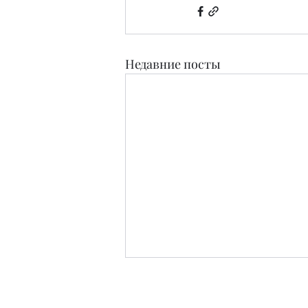
Недавние посты
Издательство
Журнал Teens and People свидетельство о п