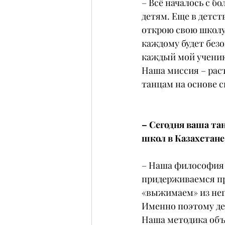
– Всё началось с б
детям. Еще в детств
открою свою школу 
каждому будет безо
каждый мой ученик
Наша миссия – рас
танцам на основе 
– Сегодня ваша та
школ в Казахстане
– Наша философия в
придерживаемся пр
«выжимаем» из нег
Именно поэтому дет
Наша методика объ