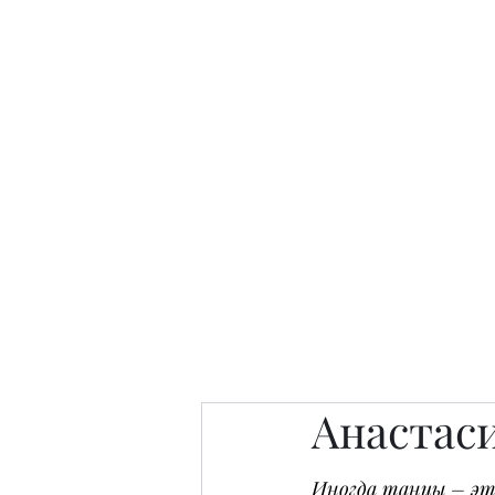
Интересно. Полезно. Модн
Главная
Публикации
People 
Анастаси
Иногда танцы – это