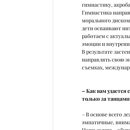
гимнастику, акроба
Гимнастика направл
морального дискомф
дети осваивают ин
работаем с актуал
эмоции и внутренн
В результате засте
направлять свою э
съемках, междунаро
– Как вам удается
только за танцами,
– В основе всего л
эмпатичные, внима