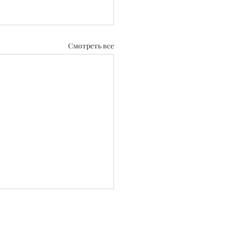
Смотреть все
0.2020 г.
 СМИ №KZ39VPY00129889 от 22.09.2025 г.