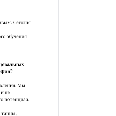
ивым. Сегодня 
го обучения 
нцевальных 
софия?
авления. Мы 
и не 
о потенциал. 
 танцы, 