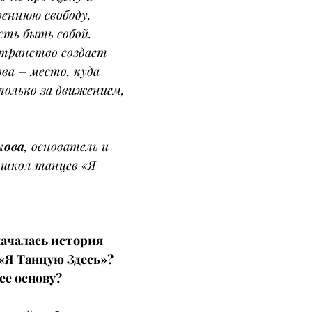
реннюю свободу, 
сть быть собой. 
транство создает 
ва – место, куда 
олько за движением, 
кова
, основатель и 
 школ танцев «Я 
началась история 
«Я Танцую Здесь»? 
 ее основу?