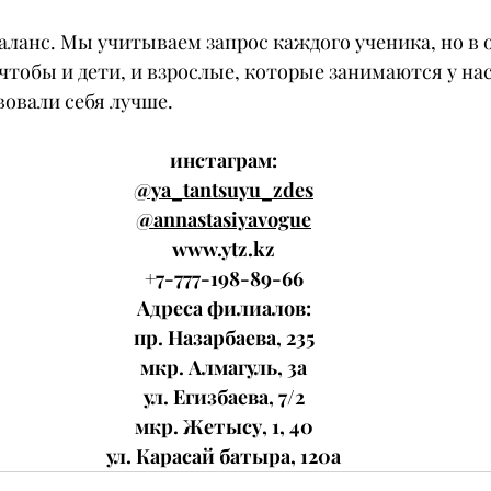
аланс. Мы учитываем запрос каждого ученика, но в о
 чтобы и дети, и взрослые, которые занимаются у нас
вовали себя лучше.
инстаграм:
@ya_tantsuyu_zdes
@annastasiyavogue
www.ytz.kz
+7-777-198-89-66
Адреса филиалов:
пр. Назарбаева, 235
мкр. Алмагуль, 3а
ул. Егизбаева, 7/2
мкр. Жетысу, 1, 40
ул. Карасай батыра, 120а