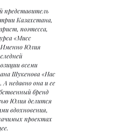
й представитель 
трии Казахстана, 
арист, поэтесса, 
урса «Мисс 
. Именно Юлия 
следней 
озиции всеми 
ана Шукенова «Нас 
 А недавно она и ее 
обственный бренд 
вью Юлия делится 
ми вдохновения, 
начимых проектах 
ее.