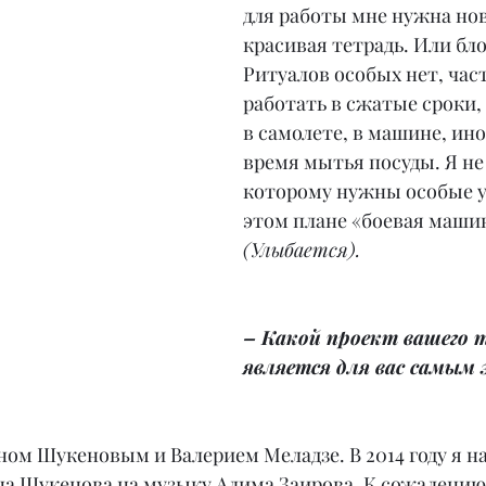
для работы мне нужна нов
красивая тетрадь. Или бло
Ритуалов особых нет, час
работать в сжатые сроки,
в самолете, в машине, ино
время мытья посуды. Я не 
которому нужны особые ус
этом плане «боевая машин
(Улыбается).
– Какой проект вашего 
является для вас самым
ном Шукеновым и Валерием Меладзе. В 2014 году я на
на Шукенова на музыку Алима Заирова. К сожалению,