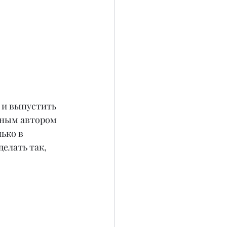
 и выпустить 
стным автором 
ько в 
елать так, 