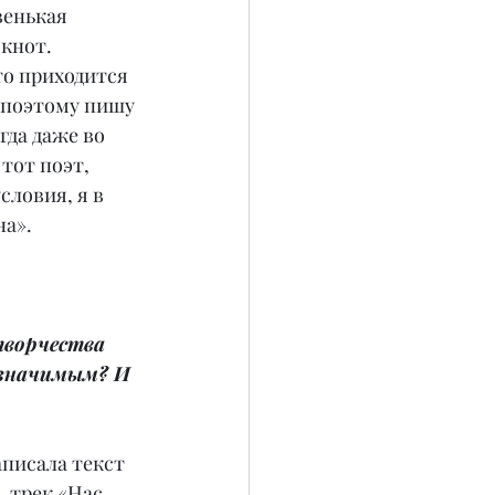
енькая 
кнот. 
то приходится 
 поэтому пишу 
гда даже во 
тот поэт, 
ловия, я в 
а». 
творчества 
 значимым? И 
писала текст 
 трек «Нас 