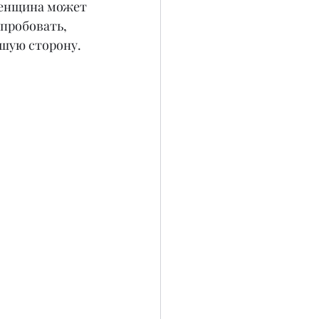
женщина может 
опробовать, 
чшую сторону.