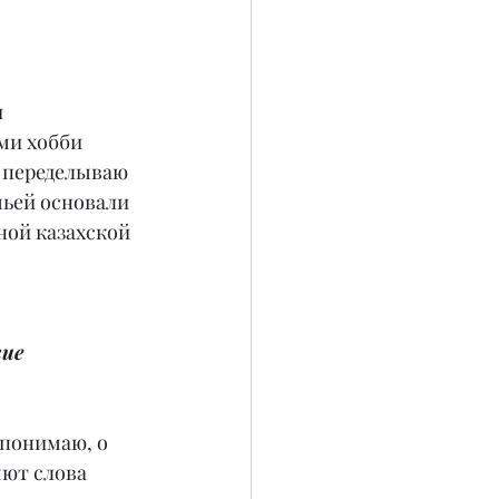
и
ми хобби 
 переделываю 
мьей основали 
ной казахской 
ие 
 понимаю, о 
яют слова 