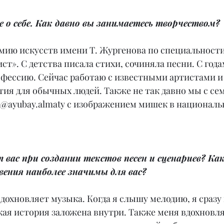
 о себе. Как давно вы занимаетесь творчеством?
емию искусств имени Т. Жургенова по специальност
т». С детства писала стихи, сочиняла песни. С года
офессию. Сейчас работаю с известными артистами и
ия для обычных людей. Также не так давно мы с се
 @ayubay.almaty с изображением мишек в националь
 вас при создании текстов песен и сценариев? Как
вения наиболее значимы для вас?
дохновляет музыка. Когда я слышу мелодию, я сразу
акая история заложена внутри. Также меня вдохновл