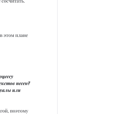
 сосчитать.
в этом плане 
оцессу 
екстов песен? 
туалы или 
гой, поэтому 