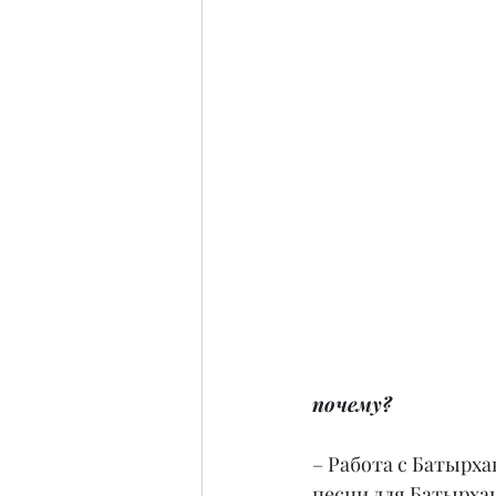
почему?
– Работа с Батырха
песни для Батырха