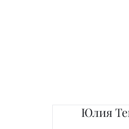
Интересно. Полезно. Модн
Главная
Публикации
People 
Юлия Тен