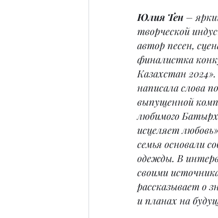
Юлия Тен
 – ярки
творческой индус
автор песен, сцен
финалистка конк
Казахстан 2024»
написала слова по
выпущенной комп
любимого Батырх
исцеляет любовь».
семья основали с
одежды. В интер
своими источника
рассказывает о з
и планах на будущ