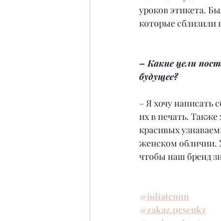
уроков этикета. Бы
которые сблизили 
– Какие цели пост
будущее?
– Я хочу написать
их в печать. Также
красивых узнаваемы
женском обличии. Х
чтобы наш бренд з
@juliatennn
@zakaz.pesenkz