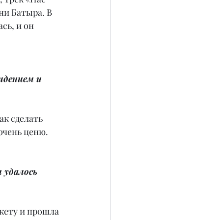
и Батыра. В 
сь, и он 
дением и 
ак сделать 
очень ценю.
 удалось 
нкету и прошла 