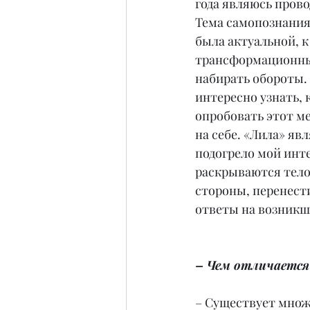
года являюсь пров
Тема самопознания 
была актуальной, к
трансформационны
набирать обороты.
интересно узнать, 
опробовать этот м
на себе. «Лила» яв
подогрело мой интер
раскрываются тело,
стороны, перенести
ответы на возникш
– Чем отличается
– Существует множ