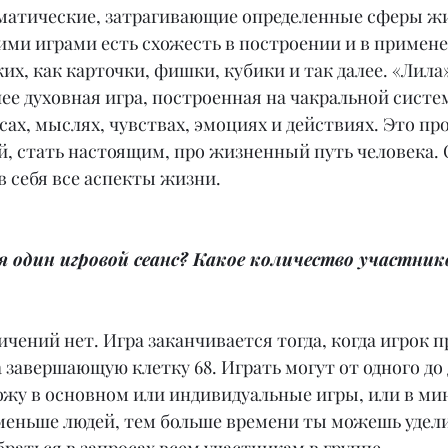
ематические, затрагивающие определенные сферы жи
ими играми есть схожесть в построении и в примене
их, как карточки, фишки, кубики и так далее. «Лила
ее духовная игра, построенная на чакральной систем
ах, мыслях, чувствах, эмоциях и действиях. Это про 
й, стать настоящим, про жизненный путь человека. 
в себя все аспекты жизни.
я один игровой сеанс? Какое количество участник
чений нет. Игра заканчивается тогда, когда игрок п
 завершающую клетку 68. Играть могут от одного до 
ожу в основном или индивидуальные игры, или в мин
 меньше людей, тем больше времени ты можешь удели