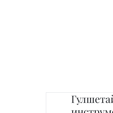
Интересно. Полезно. Модн
Главная
Публикации
People 
Гулшета
инструм