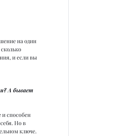
шение на один 
 сколько 
ния, и если вы 
и? А бывает 
 и способен 
ебя. Но в 
ельном ключе. 