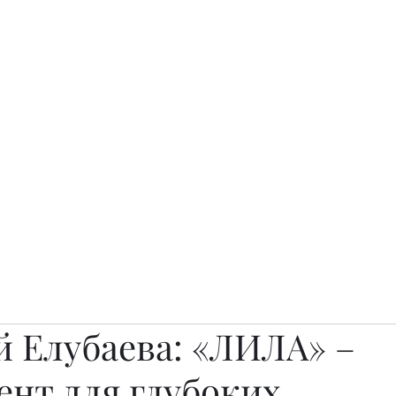
о.
Awards
TOP EXPERTS 2025
Архив журналов
Art Projects
й Елубаева: «ЛИЛА» –
ент для глубоких