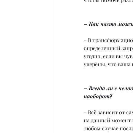
чтобы помочь разоб
– Как часто можн
– В трансформацио
определенный запро
угодно, если вы чу
уверены, что ваша
– Всегда ли с че
наоборот?
– Всё зависит от с
на данный момент 
любом случае посл