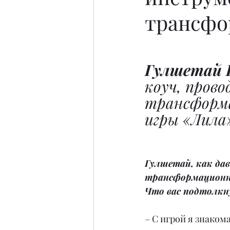
трансфо
Гулшетай 
коуч, прово
трансформ
игры «Лила»
Гулшетай, как дав
трансформационно
Что вас подтолкн
– С игрой я знакома