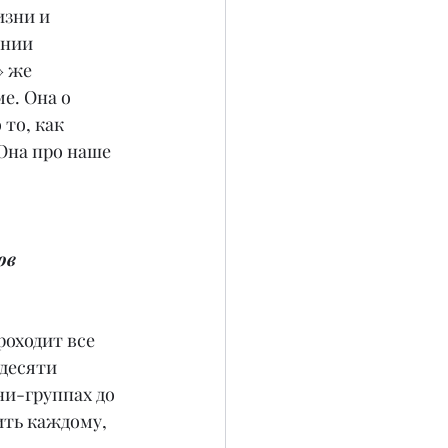
зни и 
нии 
» же 
е. Она о 
то, как 
Она про наше 
ов 
роходит все 
десяти 
и-группах до 
ть каждому, 