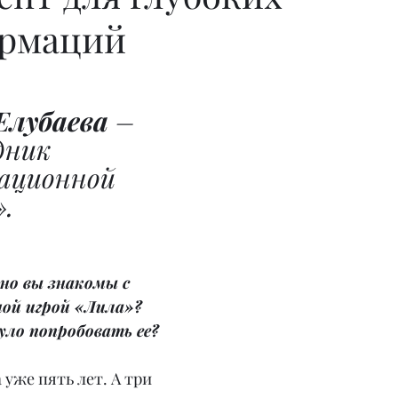
рмаций
Елубаева
 – 
дник 
ационной 
.
но вы знакомы с 
й игрой «Лила»? 
уло попробовать ее?
 уже пять лет. А три 