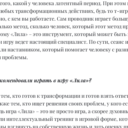
того, какой у человека латентный период. При этом 
любых трансформационных действиях, будь то т-игры
о, с кем вы работаете. Сам проводник играет большу
олько метод, сколько человек, который этот метод пр
тому «Лила» – это инструмент, который может быть 
игру ведет настоящий специалист. По сути, сеанс и
или наставником, который помогает человеку с разн
и проблемы.
комендовали играть в игру «Лила»?
 тем, кто готов к трансформации и готов взять отве
акже тем, кто ищет решения своих проблем, у кого ест
дь игра «Лила» – это не просто игра, а скорее духовн
ли интеллектуальный тренинг в игровой форме, кот
оны взглянуть на собственную жизнь и дать оценку 