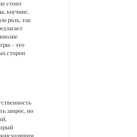
не стоит 
, коучинг, 
ю роль, так 
едлагает 
вполне 
гры – это 
ых сторон 
тственность 
ь запрос, но 
ый, 
орый 
происходящим 