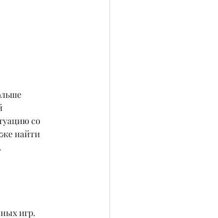
ольше 
й 
туацию со 
кже найти 
.
ных игр. 