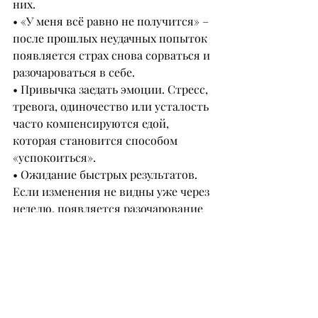
них.
• «У меня всё равно не получится» – 
после прошлых неудачных попыток 
появляется страх снова сорваться и 
разочароваться в себе.
• Привычка заедать эмоции. Стресс, 
тревога, одиночество или усталость 
часто компенсируются едой, 
которая становится способом 
«успокоиться».
• Ожидание быстрых результатов. 
Если изменения не видны уже через 
неделю, появляется разочарование 
и пропадает мотивация.
• Нелюбовь к себе. Многие 
начинают путь к снижению веса 
через критику и недовольство 
собой, а не через заботу и принятие.
• Установка «или идеально, или 