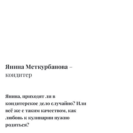
Янина Меткурбанова
 – 
кондитер
Янина, приходят ли в 
кондитерское дело случайно? Или 
всё же с таким качеством, как 
любовь к кулинарии нужно 
родиться?